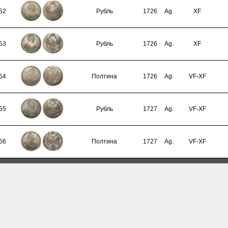
52
Рубль
1726
Ag.
XF
53
Рубль
1726
Ag.
XF
54
Полтина
1726
Ag.
VF-XF
55
Рубль
1727
Ag.
VF-XF
56
Полтина
1727
Ag.
VF-XF