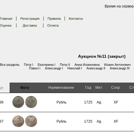
Время на сервер
Главная
Регистрация
Правила
Контакты
Оценка
Доставка
Оплата
Аукцион №11 (закрыт)
Все разделы
Петр I
Екатерина I
Петр II
Анна Иоанновна
Иоанн Антонович
Павел I
Александр I
Николай I
Александр II
Александр III
от
Фото
Наименование
Год
Мет.
Сохр.
Ст
36
Рубль
1725
Ag.
XF
37
Рубль
1725
Ag.
XF