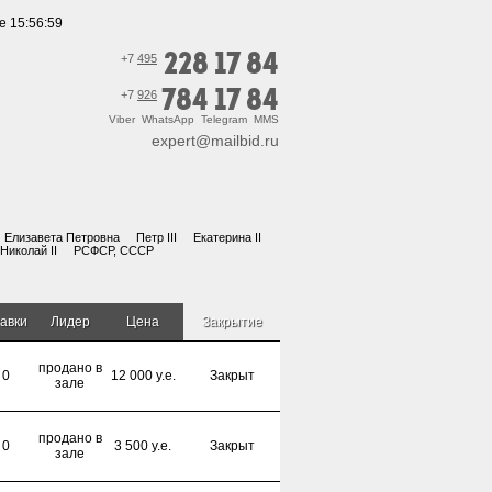
е 15:56:59
228 17 84
+7
495
784 17 84
+7
926
Viber WhatsApp Telegram MMS
expert@mailbid.ru
Елизавета Петровна
Петр III
Екатерина II
Николай II
РСФСР, СССР
авки
Лидер
Цена
Закрытие
продано в
0
12 000 y.e.
Закрыт
зале
продано в
0
3 500 y.e.
Закрыт
зале