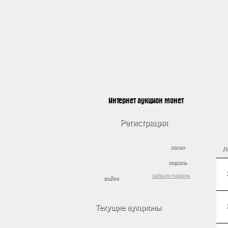
Интернет аукцион монет
Регистрация
логин
Л
пароль
забыли пароль
Текущие аукционы