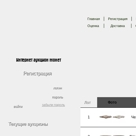
Главная
Регистрация
Оценка
Доставка
Интернет аукцион монет
Регистрация
логин
пароль
Лот
Фото
забыли пароль
1
Че
Текущие аукционы