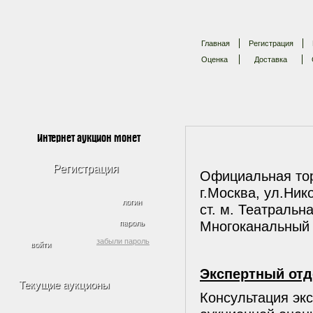
Главная
Регистрация
Оценка
Доставка
Интернет аукцион монет
Регистрация
Официальная то
г.Москва, ул.Ник
логин
ст. м. Театральн
Многоканальный 
пароль
забыли пароль
Экспертный отд
Текущие аукционы
Консультация эк