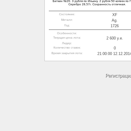
Биткин №20. 3 рубля по Ильину. 2 рубля 50 копеек по 
Серебро 28,57г. Сохранность отличная.
Состояние:
XF
Металл:
Ag.
Год:
1726
Особенности:
Текущая цена лота:
2 600 y.e.
Лидер:
Количество ставок:
0
Время закрытия лота:
21:00:00 12.12.201
Регистраци