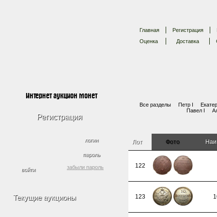
Главная
Регистрация
Оценка
Доставка
Интернет аукцион монет
Все разделы
Петр I
Екатер
Павел I
А
Регистрация
логин
Лот
Фото
Наи
пароль
122
забыли пароль
Текущие аукционы
123
1