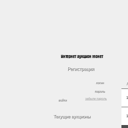
Интернет аукцион монет
Регистрация
логин
пароль
забыли пароль
Текущие аукционы