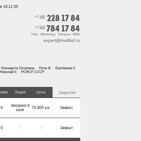
е 10:11:35
228 17 84
+7
495
784 17 84
+7
926
Viber WhatsApp Telegram MMS
expert@mailbid.ru
Елизавета Петровна
Петр III
Екатерина II
Николай II
РСФСР, СССР
авки
Лидер
Цена
Закрытие
продано в
0
75 000 y.e.
Закрыт
зале
0
-
-
Закрыт