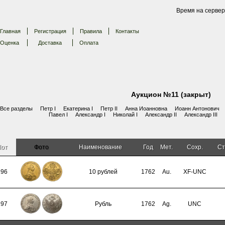
Время на сервер
Главная
Регистрация
Правила
Контакты
Оценка
Доставка
Оплата
Аукцион №11 (закрыт)
Все разделы
Петр I
Екатерина I
Петр II
Анна Иоанновна
Иоанн Антонович
Павел I
Александр I
Николай I
Александр II
Александр III
Лот
Фото
Наименование
Год
Мет.
Сохр.
Ст
196
10 рублей
1762
Au.
XF-UNC
197
Рубль
1762
Ag.
UNC