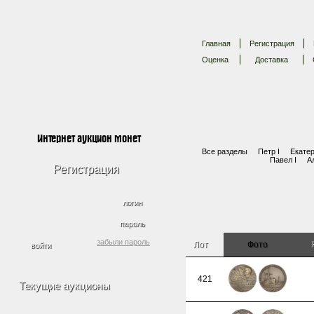
Главная
Регистрация
Оценка
Доставка
Интернет аукцион монет
Все разделы
Петр I
Екатер
Павел I
А
Регистрация
логин
пароль
забыли пароль
Лот
Фото
421
Текущие аукционы