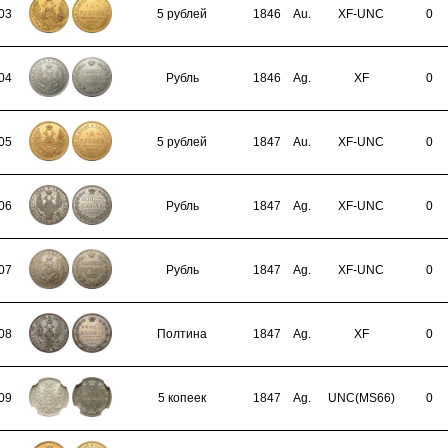
03
5 рублей
1846
Au.
XF-UNC
0
04
Рубль
1846
Ag.
XF
0
05
5 рублей
1847
Au.
XF-UNC
0
06
Рубль
1847
Ag.
XF-UNC
0
07
Рубль
1847
Ag.
XF-UNC
0
08
Полтина
1847
Ag.
XF
0
09
5 копеек
1847
Ag.
UNC(MS66)
0