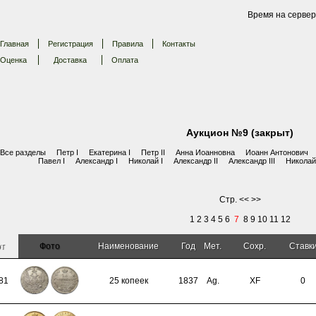
Время на сервер
Главная
Регистрация
Правила
Контакты
Оценка
Доставка
Оплата
Аукцион №9 (закрыт)
Все разделы
Петр I
Екатерина I
Петр II
Анна Иоанновна
Иоанн Антонович
Павел I
Александр I
Николай I
Александр II
Александр III
Николай 
Стр.
<<
>>
1
2
3
4
5
6
7
8
9
10
11
12
от
Фото
Наименование
Год
Мет.
Сохр.
Ставк
81
25 копеек
1837
Ag.
XF
0