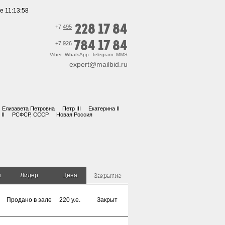
е 11:13:59
228 17 84
+7
495
784 17 84
+7
926
Viber WhatsApp Telegram MMS
expert@mailbid.ru
Елизавета Петровна
Петр III
Екатерина II
II
РСФСР, СССР
Новая Россия
и
Лидер
Цена
Закрытие
Продано в зале
220 y.e.
Закрыт