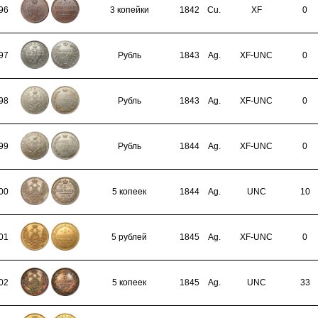
96
3 копейки
1842
Cu.
XF
0
97
Рубль
1843
Ag.
XF-UNC
0
98
Рубль
1843
Ag.
XF-UNC
0
99
Рубль
1844
Ag.
XF-UNC
0
00
5 копеек
1844
Ag.
UNC
10
01
5 рублей
1845
Ag.
XF-UNC
0
02
5 копеек
1845
Ag.
UNC
33