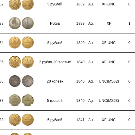
82
5 рублей
1839
Au.
XF-UNC
0
83
Рубль
1839
Ag.
XF
1
84
5 рублей
1840
Au.
XF-UNC
0
85
3 рубля-20 злотых
1840
Au.
XF-UNC
0
86
20 копеек
1840
Ag.
UNC(MS62)
0
87
5 грошей
1840
Ag.
UNC(MS63)
0
88
5 рублей
1841
Au.
XF-UNC
0