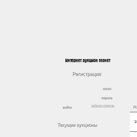
Интернет аукцион монет
Регистрация
логин
пароль
забыли пароль
Л
1
Текущие аукционы