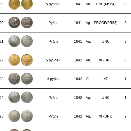
89
5 рублей
1841
Au.
UNC(MS64)
0
90
Рубль
1841
Ag.
PROOF(PR55)
0
91
Рубль
1841
Ag.
UNC
2
92
5 рублей
1842
Au.
XF-UNC
0
93
3 рубля
1842
Pt.
XF
1
94
Рубль
1842
Ag.
UNC
1
95
Рубль
1842
Ag.
XF-UNC
2