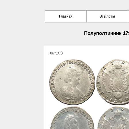
Главная
Все лоты
Полуполтинник 179
108
Лот