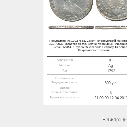
Полуполтинник 1792 года. Санкт-Петербургский монетн
"ВСЕРОСС" касается бюста. Гурт шнуровидный. Узденик
Биткин №354. 1 рубль 25 копеек по Петрову. Серебро 
Сохранность отличная.
Состояние:
XF
Металл:
Ag.
Год:
1792
Особенности:
Текущая цена лота:
800 y.e.
Лидер:
Количество ставок:
0
Время закрытия лота:
21:00:00 12.04.201
Регистраци