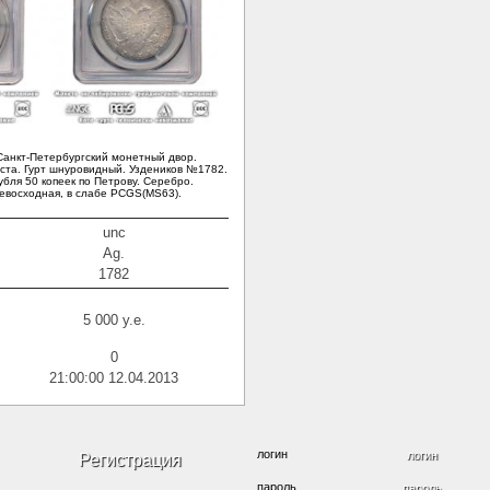
Санкт-Петербургский монетный двор.
ста. Гурт шнуровидный. Уздеников №1782.
бля 50 копеек по Петрову. Серебро.
евосходная, в слабе PCGS(MS63).
unc
Ag.
1782
5 000 y.e.
0
21:00:00 12.04.2013
логин
Регистрация
пароль