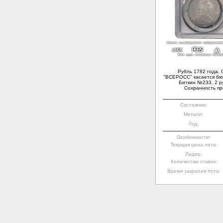
Рубль 1782 года. 
"ВСЕРОСС" касается бю
Биткин №233. 2 ру
Сохранность пр
Состояние:
Металл:
Год:
Особенности:
Текущая цена лота:
Лидер:
Количество ставок:
Время закрытия лота: