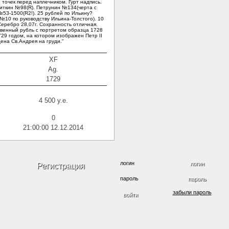
6 точек перед наплечником. Гурт надпись.
иткин №98(R). Петрунин №134(черта с
№53-1500(R2!). 25 рублей по Ильину?
№10 по руководству Ильина-Толстого). 10
Серебро 28,07г. Сохранность отличная.
венный рубль с портретом образца 1728
29 годом, на котором изображен Петр II
ена Св.Андрея на груди."
XF
Ag.
1729
4 500 y.e.
0
21:00:00 12.12.2014
логин
Регистрация
пароль
забыли пароль