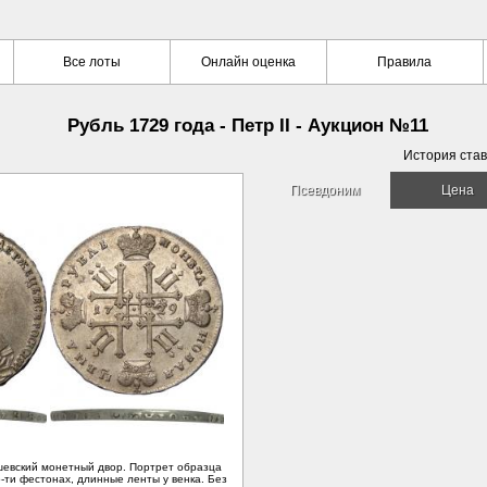
Все лоты
Онлайн оценка
Правила
Рубль 1729 года - Петр II - Аукцион №11
История став
Псевдоним
Цена
шевский монетный двор. Портрет образца
5-ти фестонах, длинные ленты у венка. Без