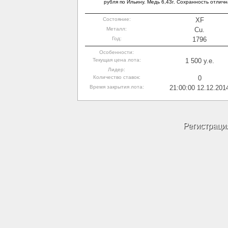
рубля по Ильину. Медь 6,43г. Сохранность отличн
Состояние:
XF
Металл:
Cu.
Год:
1796
Особенности:
Текущая цена лота:
1 500 y.e.
Лидер:
Количество ставок:
0
Время закрытия лота:
21:00:00 12.12.201
Регистраци