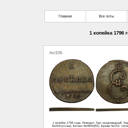
Главная
Все лоты
1 копейка 1796 
236
Лот
1 копейка 1796 года. Новодел. Гурт шнуровидный. Уз
№2931(точка). Биткин №Н950(R2). Брекке №153, 14(че