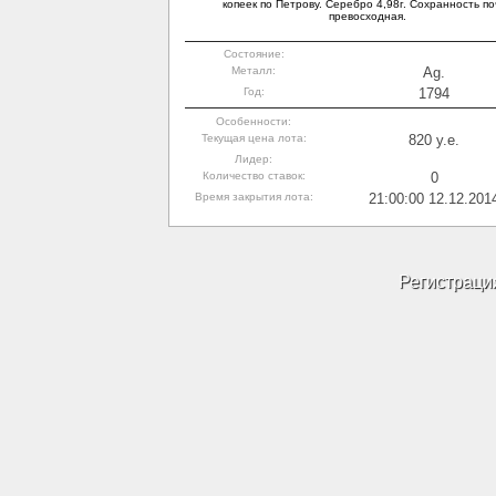
копеек по Петрову. Серебро 4,98г. Сохранность по
превосходная.
Состояние:
Металл:
Ag.
Год:
1794
Особенности:
Текущая цена лота:
820 y.e.
Лидер:
Количество ставок:
0
Время закрытия лота:
21:00:00 12.12.201
Регистраци