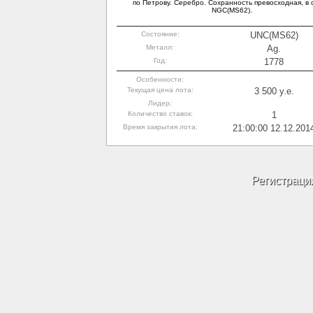
по Петрову. Серебро. Сохранность превосходная, в 
NGC(MS62).
Состояние:
UNC(MS62)
Металл:
Ag.
Год:
1778
Особенности:
Текущая цена лота:
3 500 y.e.
Лидер:
Количество ставок:
1
Время закрытия лота:
21:00:00 12.12.201
Регистраци