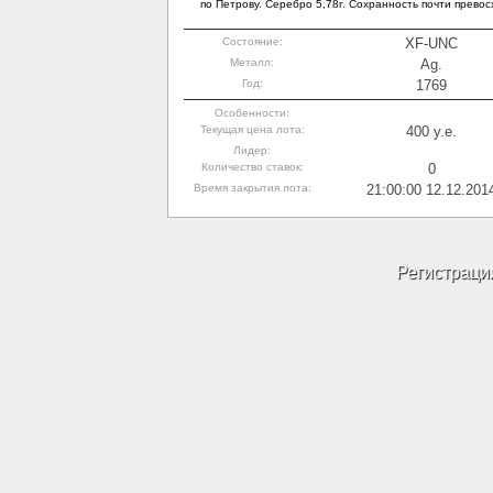
по Петрову. Серебро 5,78г. Сохранность почти превос
Состояние:
XF-UNC
Металл:
Ag.
Год:
1769
Особенности:
Текущая цена лота:
400 y.e.
Лидер:
Количество ставок:
0
Время закрытия лота:
21:00:00 12.12.201
Регистраци