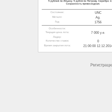
5 рублей по Ильину. 5 рубля по Петрову. Серебро 13
Сохранность превосходная.
Состояние:
UNC
Металл:
Ag.
Год:
1756
Особенности:
Текущая цена лота:
7 000 y.e.
Лидер:
Количество ставок:
0
Время закрытия лота:
21:00:00 12.12.201
Регистраци